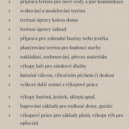
příprava terénu pro nové cesty a jiné komunikace
svahování a modelování terénu
terénní úpravy kolem domu
terénní úpravy zahrad
příprava pro zahradní bazény nebo jezírka
planýrování terénu pro budoucí stavby
nakládání, rozhrnování, převoz materiálu
výkopy loží pro zámkové dlažby
hutnění válcem, vibračním pěchem či deskou
veškeré další zemní a výkopové práce
výkopy bazénů, jezírek, sklepů apod.
bagrování základů pro rodinné domy, garáže
výkopové práce pro základy plotů, výkopy rýh pro
oplocení